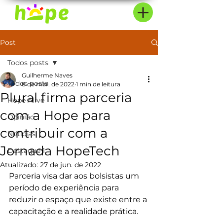
Post
Todos posts
Guilherme Naves
Todos posts
8 de mar. de 2022
1 min de leitura
Plural firma parceria
Hope Alive
com a Hope para
Opinião
contribuir com a
Notícias
Jornada HopeTech
Destaque 1
Atualizado:
27 de jun. de 2022
Parceria visa dar aos bolsistas um 
período de experiência para 
reduzir o espaço que existe entre a 
capacitação e a realidade prática. 