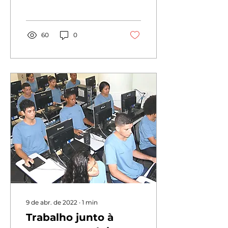
valor a cada momento
da vida e percebemos
que o...
60
0
9 de abr. de 2022
∙
1
min
Trabalho junto à