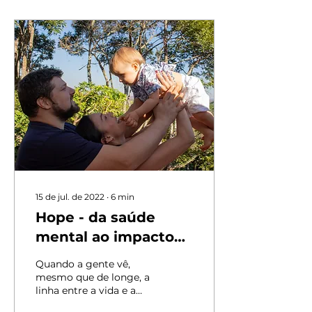
15 de jul. de 2022
∙
6
min
Hope - da saúde
mental ao impacto
social
Quando a gente vê,
mesmo que de longe, a
linha entre a vida e a
morte, passamos a dar