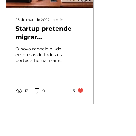
25 de mar. de 2022
∙
4
min
Startup pretende
migrar
desempregados para
O novo modelo ajuda
ocuparem parte das
empresas de todos os
portes a humanizar e
mais de 400 mil
fortalecer as suas
vagas abertas no
marcas através de uma
ação de impacto social...
setor
17
0
3
Ver mais