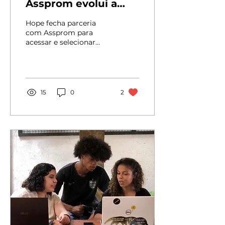
Assprom evolui a
passos rápidos
Hope fecha parceria
com Assprom para
acessar e selecionar
pessoas para a Jornada
HopeTech. A Associação
Profissionalizante do
Menor de...
15
0
2