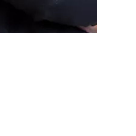
Redação Hope
14 de abr. de 2022
2 min de leitura
Opinião
Favela é Potência
Fundador da CUFA (Central Única das
Favelas) e CEO da Favela Holding, grupo
formado por mais de 20 empresas com fins
lucrativos voltadas ...