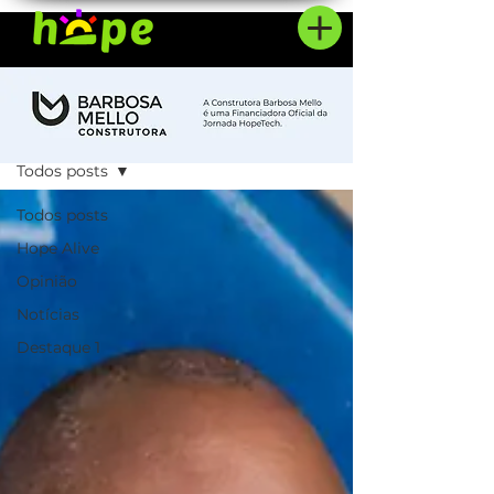
HopeTalks
Todos posts
Todos posts
Hope Alive
Opinião
Notícias
Destaque 1